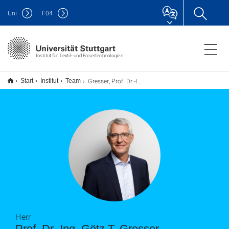
Uni
F
04
Institut für Textil- und Fasertechnologien
Gresser, Prof. Dr.-Ing. Götz T.
Start
Institut
Team
Herr
Prof. Dr.-Ing. Götz T. Gresser