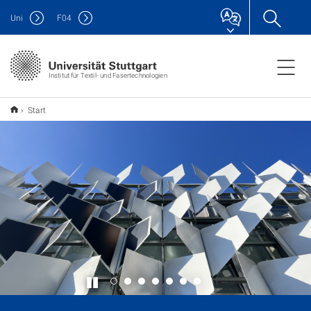
Uni
F
04
Institut für Textil- und Fasertechnologien
Start