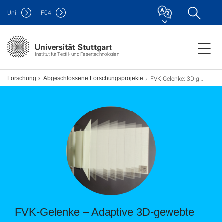
Uni
F
04
Institut für Textil- und Fasertechnologien
FVK-Gelenke: 3D-gewebte, adaptive FVKs
t
Forschung
Abgeschlossene Forschungsprojekte
FVK-Gelenke – Adaptive 3D-gewebte