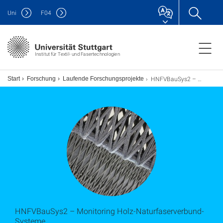
Uni
F
04
Institut für Textil- und Fasertechnologien
HNFVBauSys2 – Monitoring Holz-Naturfaserverbund-Systeme
Start
Forschung
Laufende Forschungsprojekte
HNFVBauSys2 – Monitoring Holz-Naturfaserverbund-
Systeme